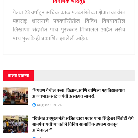
विनायक चांदगुडे
गेल्या 23 वर्षाहून अधिक काळ पत्रकारितेच्या क्षेत्रात कार्यरत
महाराष्ट्र शासनाचे पत्रकारितेतील विविध विषयावरील
लिखाणा संदर्भात पाच पुरस्कार मिळालेले आहेत तसेच
पाच पुस्तके ही प्रकाशित झालेली आहेत.
ताज्या बातम्या
भिगवण येथील कला, विज्ञान, आणि वाणिज्य महाविद्यालयात
अण्णाभाऊ साठे जयंती उत्साहात साजरी.
August 1, 2026
*दिवंगत उपमुख्यमंत्री अजित दादा पवार यांना सिद्धेश्वर निंबोडी येथे
ग्रामपंचायतीच्या वतीने विविध सामाजिक उपक्रम राबवून
अभिवादन*”