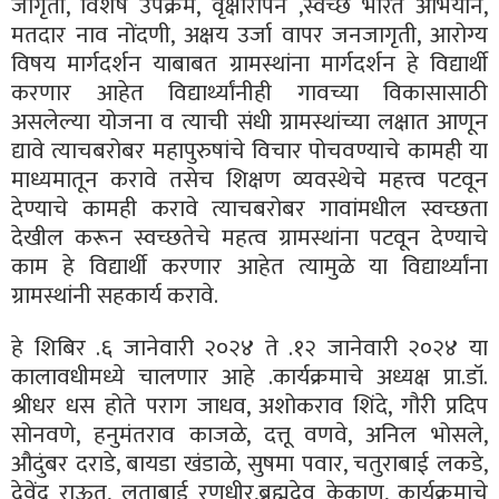
जागृती, विशेष उपक्रम, वृक्षारोपन ,स्वच्छ भारत अभियान,
मतदार नाव नोंदणी, अक्षय उर्जा वापर जनजागृती, आरोग्य
विषय मार्गदर्शन याबाबत ग्रामस्थांना मार्गदर्शन हे विद्यार्थी
करणार आहेत विद्यार्थ्यांनीही गावच्या विकासासाठी
असलेल्या योजना व त्याची संधी ग्रामस्थांच्या लक्षात आणून
द्यावे त्याचबरोबर महापुरुषांचे विचार पोचवण्याचे कामही या
माध्यमातून करावे तसेच शिक्षण व्यवस्थेचे महत्त्व पटवून
देण्याचे कामही करावे त्याचबरोबर गावांमधील स्वच्छता
देखील करून स्वच्छतेचे महत्व ग्रामस्थांना पटवून देण्याचे
काम हे विद्यार्थी करणार आहेत त्यामुळे या विद्यार्थ्यांना
ग्रामस्थांनी सहकार्य करावे.
हे शिबिर .६ जानेवारी २०२४ ते .१२ जानेवारी २०२४ या
कालावधीमध्ये चालणार आहे .कार्यक्रमाचे अध्यक्ष प्रा.डॉ.
श्रीधर धस होते पराग जाधव, अशोकराव शिंदे, गौरी प्रदिप
सोनवणे, हनुमंतराव काजळे, दत्तू वणवे, अनिल भोसले,
औदुंबर दराडे, बायडा खंडाळे, सुषमा पवार, चतुराबाई लकडे,
देवेंद्र राऊत, लताबाई रणधीर,ब्रह्मदेव केकाण, कार्यक्रमाचे