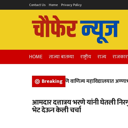
Contact Us
Home
Privacy Policy
HOME
ताज्या बातम्या
राष्ट्रीय
राज्य
राजका
भिगवण येथील कला, विज्ञान, आणि वाणिज्य महाविद्यालयात अण्णाभाऊ
Breaking
आमदार दत्तात्रय भरणे यांनी घेतली निर
भेट देऊन केली चर्चा