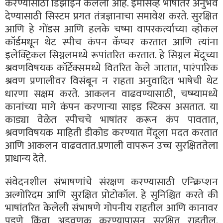
करण्यासाठी डिझाइन केलेली आहे. इमर्सिव्ह भाषांतर अनुभव
देण्यासाठी सिस्टम प्रगत तंत्रज्ञानाचा समावेश करते. सुरक्षित
आणि हे गोंडस आणि हलके चष्मा वापरकर्त्याच्या व्होकल
कॉर्डमधून थेट स्पीच कंपन कॅप्चर करतात आणि त्यांना
इलेक्ट्रिकल सिग्नलमध्ये रूपांतरित करतात. हे सिग्नल मेंदूच्या
श्रवणविषयक कॉर्टेक्समध्ये वितरित केले जातात, पारंपारिक
श्रवण प्रणालीवर विसंबून न राहता अनुवादित भाषेची थेट
धारणा सक्षम करते. आकलन वाढवण्यासाठी, चष्म्यामध्ये
कानांच्या मागे कंपन करणाऱ्या साइड स्टिक्स असतात. या
काड्या वेळेत स्पीचचे भाषांतर करून कंप पावतात,
श्रवणविषयक माहिती डीकोड करण्यात मेंदूला मदत करतात
आणि आकलन वाढवतात.प्रणाली वापरून उच्च सुरक्षिततेला
प्राधान्य देते.
संवेदनशील संभाषणांचे संरक्षण करण्यासाठी एन्क्रिप्शन
अल्गोरिदम आणि सुरक्षित प्रोटोकॉल. हे सुनिश्चित करते की
भाषांतरित केलेली संभाषणे गोपनीय राहतील आणि कानावर
पडणे किंवा अडवणूक करण्यापासून सुरक्षित राहतील.