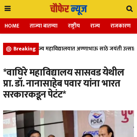
HOME
ताज्या बातम्या
राष्ट्रीय
राज्य
राजकारण
्ञान, आणि वाणिज्य महाविद्यालयात अण्णाभाऊ साठे जयंती उत्साहात
Breaking
*वाघिरे महाविद्यालय सासवड येथील
प्रा. डॉ. नानासाहेब पवार यांना भारत
सरकारकडून पेटंट*