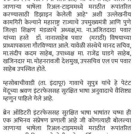
जाणार्‍या भाषेला रिअल-टाइममध्ये मराठीत रूपांतरित
करण्यासाठी डिझाइन केलेली आहे* अशी उल्लेखनीय
कामगिरी केल्याने महाराष्ट्र राज्याचे उपमुख्यमंत्री आणि पुणे
जिल्हा शिक्षण मंडळाचे अध्यक्ष,मा. ना.अजितदादा पवार
यांच्या हस्ते डॉ. नानासाहेब पवार (मराठी) विषयाच्या
प्राध्यापकाला गौरविण्यात आले. यावेळी संस्थेचे मानद सचिव,
मा.संदीप कदम साहेब, उपाध्यक्ष मा. राजेंद्र घाडगे साहेब,
खजिनदार मा. मोहनरावजी देशमुख, उपसचिव एल एम पवार
साहेब उपस्थित होते.
म्हसोबाचीवाडी (ता. इंदापूर) गावाचे सुपुत्र यांचे हे पेटंट
मेंदूच्या श्रवण इंटरफेससह सुरक्षित भाषा अनुवादाचे वैशिष्ट्य
म्हणुन पाहिले गेले आहे.
ब्रेन ऑडिटरी इंटरफेससह सुरक्षित भाषा भाषांतर चष्मा ही
एक अभिनव संप्रेषण प्रणाली आहे जी कोणत्याही बोलल्या
जाणार्‍या भाषेला रिअल-टाइममध्ये मराठीत रूपांतरित