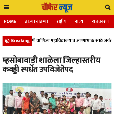
HOME
ताज्या बातम्या
राष्ट्रीय
राज्य
राजकारण
कला, विज्ञान, आणि वाणिज्य महाविद्यालयात अण्णाभाऊ साठे जयंती उ
Breaking
म्हसोबावाडी शाळेला जिल्हास्तरीय
कबड्डी स्पर्धेत उपविजेतेपद