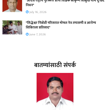
*आदर्श राष्ट्रीय पुरस्कार प्राप्त शिक्षक श्रीकृष्ण साळुंखे यांचे दुःखद
निधन*
July 16, 2026
*सिद्धेश्वर निंबोडी परिसरात मोफत नेत्र तपासणी व आरोग्य
शिबिराला प्रतिसाद*
June 7, 2026
बातम्यांसाठी संपर्क