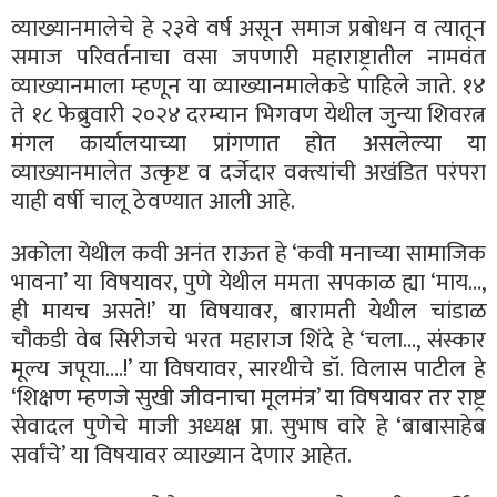
व्याख्यानमालेचे हे २३वे वर्ष असून समाज प्रबोधन व त्यातून
समाज परिवर्तनाचा वसा जपणारी महाराष्ट्रातील नामवंत
व्याख्यानमाला म्हणून या व्याख्यानमालेकडे पाहिले जाते. १४
ते १८ फेब्रुवारी २०२४ दरम्यान भिगवण येथील जुन्या शिवरत्न
मंगल कार्यालयाच्या प्रांगणात होत असलेल्या या
व्याख्यानमालेत उत्कृष्ट व दर्जेदार वक्त्यांची अखंडित परंपरा
याही वर्षी चालू ठेवण्यात आली आहे.
अकोला येथील कवी अनंत राऊत हे ‘कवी मनाच्या सामाजिक
भावना’ या विषयावर, पुणे येथील ममता सपकाळ ह्या ‘माय…,
ही मायच असते!’ या विषयावर, बारामती येथील चांडाळ
चौकडी वेब सिरीजचे भरत महाराज शिंदे हे ‘चला…, संस्कार
मूल्य जपूया….!’ या विषयावर, सारथीचे डॉ. विलास पाटील हे
‘शिक्षण म्हणजे सुखी जीवनाचा मूलमंत्र’ या विषयावर तर राष्ट्र
सेवादल पुणेचे माजी अध्यक्ष प्रा. सुभाष वारे हे ‘बाबासाहेब
सर्वांचे’ या विषयावर व्याख्यान देणार आहेत.