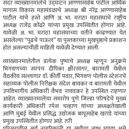
सदर व्याख्यानमालेचे उद्घाटन आण्णासाहेब पाटील आर्थिक
मागास विकास महामंडळाचे अध्यक्ष श्री नरेंद्र आण्णासाहेब
पाटील यांचे हस्ते आणि अ. भा. मराठा महासंघाचे राष्ट्रीय
अध्यक्ष राजेंद्र कोंढरे यांच्या प्रमुख उपस्थितीत होणार आहे.
यावेळी अ. भा. मराठा महासंघाच्या वतीने काढण्यात येत
असलेल्या “पुढचे पाऊल” या पुस्तकाच्या मुखपृष्ठाचे प्रकाशन
होत असल्याचीही माहिती यावेळी देण्यात आली.
व्याख्यानमालेतील प्रत्येक पुष्पाचे अध्यक्ष म्हणून अनुक्रमे
भिगवणच्या सरपंच दीपिका क्षीरसागर, बारामती येथील
वैद्यकीय सल्लागार डॉ. कीर्ती पवार, भिगवण पोलीस स्टेशनचे
सहाय्यक पोलीस निरीक्षक संदेश बावकर व बारामती येथील
उपविभागीय अधिकारी वैभव नावडकर हे उपस्थित राहणार
आहेत. व्याख्यानमालेचा समारोप पुणे जिल्हा परिषदेचे मुख्य
कार्यकारी अधिकारी रमेश चव्हाण यांच्या अध्यक्षतेखाली
आणि मुंबई येथील प्रसिद्ध उद्योजक बापूसाहेब खराडे यांच्या
प्रमुख उपस्थितीत होणार आहे. तरी
परिसरातील सर्व नागरिकांनी या संधीचा लाभ घ्यावा असे