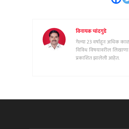
विनायक चांदगुडे
गेल्या 23 वर्षाहून अधिक काळ पत
विविध विषयावरील लिखाणा सं
प्रकाशित झालेली आहेत.