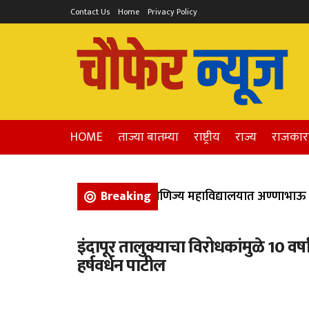
Contact Us
Home
Privacy Policy
HOME
ताज्या बातम्या
राष्ट्रीय
राज्य
राजका
 येथील कला, विज्ञान, आणि वाणिज्य महाविद्यालयात अण्णाभाऊ साठे
Breaking
इंदापूर तालुक्याचा विरोधकांमुळे 10 वर्षा
हर्षवर्धन पाटील