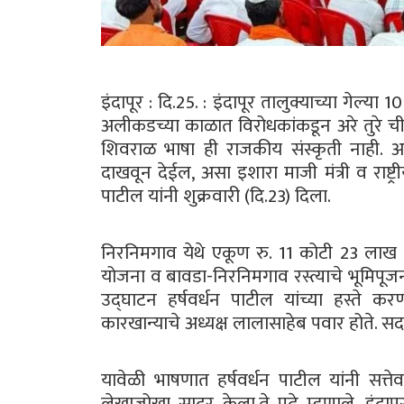
इंदापूर : दि.25. : इंदापूर तालुक्याच्या गेल्या
अलीकडच्या काळात विरोधकांकडून अरे तुरे ची
शिवराळ भाषा ही राजकीय संस्कृती नाही. अ
दाखवून देईल, असा इशारा माजी मंत्री व राष्ट
पाटील यांनी शुक्रवारी (दि.23) दिला.
निरनिमगाव येथे एकूण रु. 11 कोटी 23 लाख
योजना व बावडा-निरनिमगाव रस्त्याचे भूमिपूजन
उद्घाटन हर्षवर्धन पाटील यांच्या हस्ते करण
कारखान्याचे अध्यक्ष लालासाहेब पवार होते. सदर
यावेळी भाषणात हर्षवर्धन पाटील यांनी सत्
लेखाजोखा सादर केला.ते पुढे म्हणाले, इंदापू