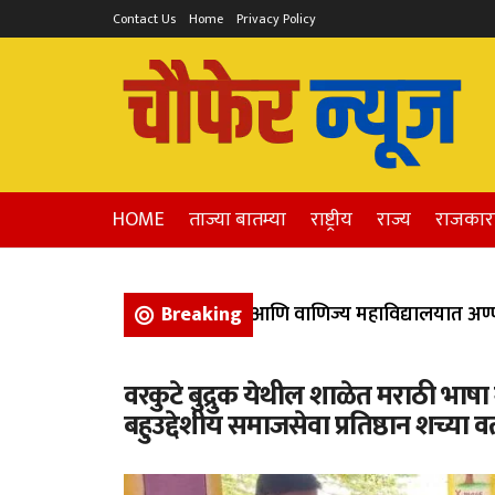
Contact Us
Home
Privacy Policy
HOME
ताज्या बातम्या
राष्ट्रीय
राज्य
राजका
भिगवण येथील कला, विज्ञान, आणि वाणिज्य महाविद्यालयात अण्णाभ
Breaking
वरकुटे बुद्रुक येथील शाळेत मराठी भाषा 
बहुउद्देशीय समाजसेवा प्रतिष्ठान शच्या वती