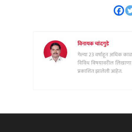
विनायक चांदगुडे
गेल्या 23 वर्षाहून अधिक काळ पत
विविध विषयावरील लिखाणा सं
प्रकाशित झालेली आहेत.