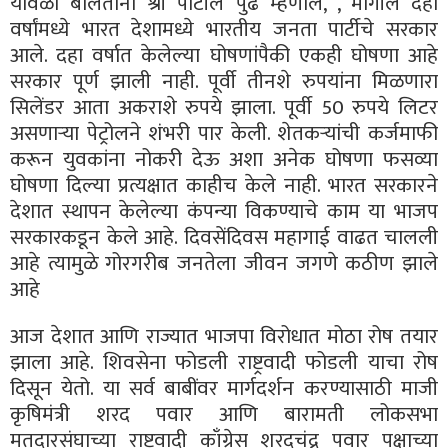
यावेळी बोलताना श्री पाटील पुढे म्हणाले, , मागील दहा
वर्षांमध्ये भारत देशामध्ये भारतीय जनता पार्टीचे सरकार
आले. दहा वर्षात केलेल्या घोषणांपैकी एकही घोषणा आहे
सरकार पूर्ण झाली नाही. पूर्वी तीनशे रुपयांना मिळणारा
सिलेंडर आता अकराशे रुपये झाला. पूर्वी 50 रुपये लिटर
असणाऱ्या पेट्रोलने शंभरी पार केली. शेतकऱ्यांची कर्जमाफी
करून युवकांना नोकरी देऊ अशा अनेक घोषणा फसव्या
घोषणा दिल्या प्रत्यक्षात काहीच केले नाही. भारत सरकारने
देशात स्थापन केलेल्या कंपन्या विकण्याचे काम या भाजप
सरकारकडून केले आहे. दिवसेंदिवस महागाई वाढत चालली
आहे त्यामुळे गोरगरीब जनतेला जीवन जगणे कठीण झाले
आहे
आज देशात आणि राज्यात भाजपा विरोधात मोठा रोष तयार
झाला आहे. शिवसेना फोडली राष्ट्रवादी फोडली याचा रोष
दिसून येतो. या सर्व बाबींवर मार्गदर्शन करण्यासाठी माजी
कृषिमंत्री शरद पवार आणि बारामती लोकसभा
मतदारसंघाच्या राष्ट्रवादी काँग्रेस शरदचंद्र पवार पक्षाच्या