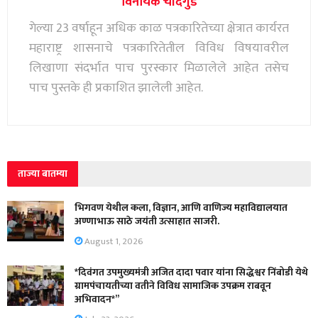
विनायक चांदगुडे
गेल्या 23 वर्षाहून अधिक काळ पत्रकारितेच्या क्षेत्रात कार्यरत
महाराष्ट्र शासनाचे पत्रकारितेतील विविध विषयावरील
लिखाणा संदर्भात पाच पुरस्कार मिळालेले आहेत तसेच
पाच पुस्तके ही प्रकाशित झालेली आहेत.
ताज्या बातम्या
भिगवण येथील कला, विज्ञान, आणि वाणिज्य महाविद्यालयात
अण्णाभाऊ साठे जयंती उत्साहात साजरी.
August 1, 2026
*दिवंगत उपमुख्यमंत्री अजित दादा पवार यांना सिद्धेश्वर निंबोडी येथे
ग्रामपंचायतीच्या वतीने विविध सामाजिक उपक्रम राबवून
अभिवादन*”