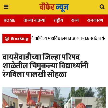
HOME
ताज्या बातम्या
राष्ट्रीय
राज्य
राजकारण
ला, विज्ञान, आणि वाणिज्य महाविद्यालयात अण्णाभाऊ साठे जयंती उ
Breaking
वायसेवाडीच्या जिल्हा परिषद
शाळेतील चिमुकल्या विद्यार्थ्यांनी
रंगविला पालखी सोहळा