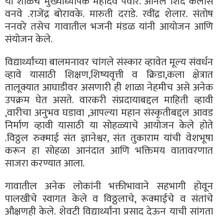
या शाळेचे मुख्याध्यापक महादेव पवार. अनिल शिंदे कैलास
वनवे .राजेंद्र बोरावके. मारुती दराडे. रवींद्र शेलार. संतोष
ननवरे तसेच गावातील भजनी मंडळ यांनी आयोजन आणि
संयोजन केले.
विद्यार्थ्यांच्या बालमनावर चांगले संस्कार व्हावेत मूल्य संवर्धन
व्हावे यासाठी शिक्षण,शिष्यवृत्ती व क्रिडा,कला क्षेत्रात
तालूक्यात आघाडीवर असणारी ही शाळा नेहमीच असे अनेक
उपक्रम घेत असते. वारकरी संप्रदायाबद्दल माहिती व्हावी
,वारीचा अनुभव घडावा ,आपल्या महान संस्कृतीबद्दल आवड
निर्माण व्हावी यासाठी या सोहळ्याचे आयोजन केले होते
.विठ्ठल रुक्माई संत ज्ञानेश्वर, संत तुकाराम यांची वेशभूषा
करून हा सोहळा आनंदात आणि भक्तिमय वातावरणात
साजरा करण्यात आला.
गावातील अनेक लोकांनी भक्तीभावाने सहभागी होवून
पालखीचे स्वागत केले व विठ्ठलाचे, रूक्माईचे व संतांचे
औक्षणही केले. शेवटी विद्यार्थ्यांना प्रसाद देऊन याची सांगता