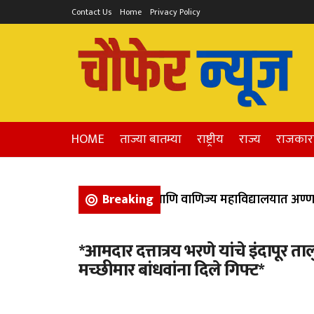
Contact Us
Home
Privacy Policy
HOME
ताज्या बातम्या
राष्ट्रीय
राज्य
राजका
भिगवण येथील कला, विज्ञान, आणि वाणिज्य महाविद्यालयात अण्णाभाऊ
Breaking
*आमदार दत्तात्रय भरणे यांचे इंदापूर 
मच्छीमार बांधवांना दिले गिफ्ट*