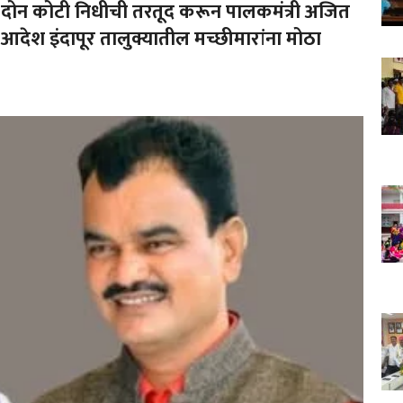
न दोन कोटी निधीची तरतूद करून पालकमंत्री अजित
 आदेश इंदापूर तालुक्यातील मच्छीमारांना मोठा