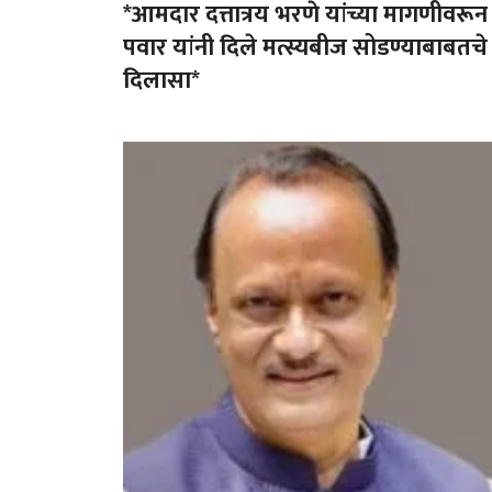
*आमदार दत्तात्रय भरणे यांच्या मागणीवरू
पवार यांनी दिले मत्स्यबीज सोडण्याबाबतचे
दिलासा*