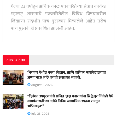
गेल्या 23 वर्षाहून अधिक काळ पत्रकारितेच्या क्षेत्रात कार्यरत
महाराष्ट्र शासनाचे पत्रकारितेतील विविध विषयावरील
लिखाणा संदर्भात पाच पुरस्कार मिळालेले आहेत तसेच
पाच पुस्तके ही प्रकाशित झालेली आहेत.
ताज्या बातम्या
भिगवण येथील कला, विज्ञान, आणि वाणिज्य महाविद्यालयात
अण्णाभाऊ साठे जयंती उत्साहात साजरी.
August 1, 2026
*दिवंगत उपमुख्यमंत्री अजित दादा पवार यांना सिद्धेश्वर निंबोडी येथे
ग्रामपंचायतीच्या वतीने विविध सामाजिक उपक्रम राबवून
अभिवादन*”
July 23, 2026