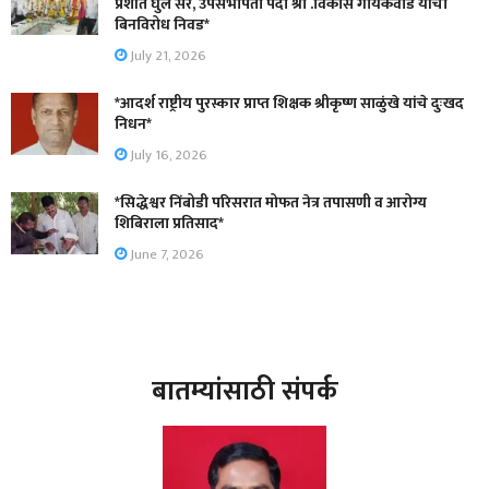
प्रशांत घुले सर, उपसभापती पदी श्री .विकास गायकवाड यांची
बिनविरोध निवड*
July 21, 2026
*आदर्श राष्ट्रीय पुरस्कार प्राप्त शिक्षक श्रीकृष्ण साळुंखे यांचे दुःखद
निधन*
July 16, 2026
*सिद्धेश्वर निंबोडी परिसरात मोफत नेत्र तपासणी व आरोग्य
शिबिराला प्रतिसाद*
June 7, 2026
बातम्यांसाठी संपर्क