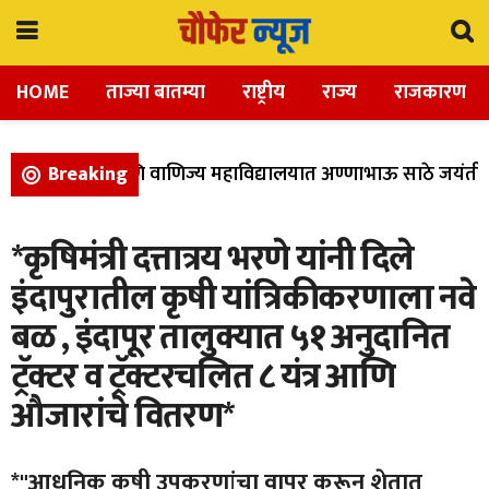
HOME
ताज्या बातम्या
राष्ट्रीय
राज्य
राजकारण
ा, विज्ञान, आणि वाणिज्य महाविद्यालयात अण्णाभाऊ साठे जयंती उत्
Breaking
*कृषिमंत्री दत्तात्रय भरणे यांनी दिले
इंदापुरातील कृषी यांत्रिकीकरणाला नवे
बळ , इंदापूर तालुक्यात ५१ अनुदानित
ट्रॅक्टर व ट्रॅक्टरचलित ८ यंत्र आणि
औजारांचे वितरण*
*"आधुनिक कृषी उपकरणांचा वापर करून शेतात