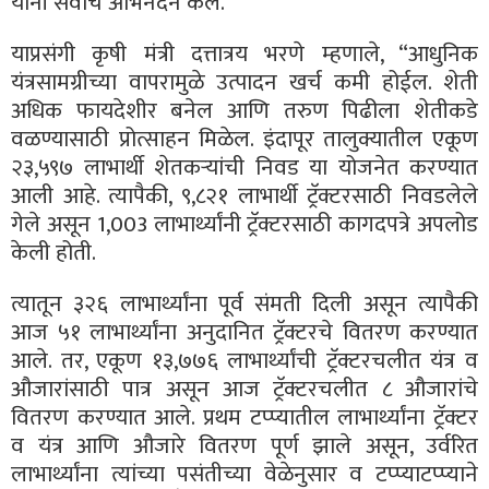
यांनी सर्वांचे अभिनंदन केले.
याप्रसंगी कृषी मंत्री दत्तात्रय भरणे म्हणाले, “आधुनिक
यंत्रसामग्रीच्या वापरामुळे उत्पादन खर्च कमी होईल. शेती
अधिक फायदेशीर बनेल आणि तरुण पिढीला शेतीकडे
वळण्यासाठी प्रोत्साहन मिळेल. इंदापूर तालुक्यातील एकूण
२३,५९७ लाभार्थी शेतकऱ्यांची निवड या योजनेत करण्यात
आली आहे. त्यापैकी, ९,८२१ लाभार्थी ट्रॅक्टरसाठी निवडलेले
गेले असून 1,003 लाभार्थ्यांनी ट्रॅक्टरसाठी कागदपत्रे अपलोड
केली होती.
त्यातून ३२६ लाभार्थ्यांना पूर्व संमती दिली असून त्यापैकी
आज ५१ लाभार्थ्यांना अनुदानित ट्रॅक्टरचे वितरण करण्यात
आले. तर, एकूण १३,७७६ लाभार्थ्यांची ट्रॅक्टरचलीत यंत्र व
औजारांसाठी पात्र असून आज ट्रॅक्टरचलीत ८ औजारांचे
वितरण करण्यात आले. प्रथम टप्प्यातील लाभार्थ्यांना ट्रॅक्टर
व यंत्र आणि औजारे वितरण पूर्ण झाले असून, उर्वरित
लाभार्थ्यांना त्यांच्या पसंतीच्या वेळेनुसार व टप्प्याटप्प्याने