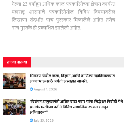
गेल्या 23 वर्षाहून अधिक काळ पत्रकारितेच्या क्षेत्रात कार्यरत
महाराष्ट्र शासनाचे पत्रकारितेतील विविध विषयावरील
लिखाणा संदर्भात पाच पुरस्कार मिळालेले आहेत तसेच
पाच पुस्तके ही प्रकाशित झालेली आहेत.
ताज्या बातम्या
भिगवण येथील कला, विज्ञान, आणि वाणिज्य महाविद्यालयात
अण्णाभाऊ साठे जयंती उत्साहात साजरी.
August 1, 2026
*दिवंगत उपमुख्यमंत्री अजित दादा पवार यांना सिद्धेश्वर निंबोडी येथे
ग्रामपंचायतीच्या वतीने विविध सामाजिक उपक्रम राबवून
अभिवादन*”
July 23, 2026