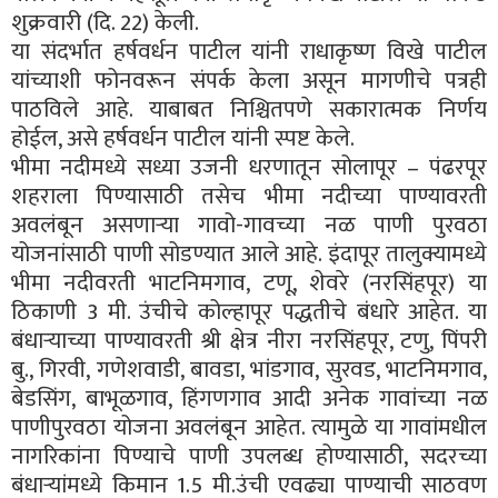
शुक्रवारी (दि. 22) केली.
या संदर्भात हर्षवर्धन पाटील यांनी राधाकृष्ण विखे पाटील
यांच्याशी फोनवरून संपर्क केला असून मागणीचे पत्रही
पाठविले आहे. याबाबत निश्चितपणे सकारात्मक निर्णय
होईल, असे हर्षवर्धन पाटील यांनी स्पष्ट केले.
भीमा नदीमध्ये सध्या उजनी धरणातून सोलापूर – पंढरपूर
शहराला पिण्यासाठी तसेच भीमा नदीच्या पाण्यावरती
अवलंबून असणाऱ्या गावो-गावच्या नळ पाणी पुरवठा
योजनांसाठी पाणी सोडण्यात आले आहे. इंदापूर तालुक्यामध्ये
भीमा नदीवरती भाटनिमगाव, टणू, शेवरे (नरसिंहपूर) या
ठिकाणी 3 मी. उंचीचे कोल्हापूर पद्धतीचे बंधारे आहेत. या
बंधाऱ्याच्या पाण्यावरती श्री क्षेत्र नीरा नरसिंहपूर, टणु, पिंपरी
बु., गिरवी, गणेशवाडी, बावडा, भांडगाव, सुरवड, भाटनिमगाव,
बेडसिंग, बाभूळगाव, हिंगणगाव आदी अनेक गावांच्या नळ
पाणीपुरवठा योजना अवलंबून आहेत. त्यामुळे या गावांमधील
नागरिकांना पिण्याचे पाणी उपलब्ध होण्यासाठी, सदरच्या
बंधाऱ्यांमध्ये किमान 1.5 मी.उंची एवढ्या पाण्याची साठवण