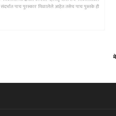
दर्भात पाच पुरस्कार मिळालेले आहेत तसेच पाच पुस्तके ही
म