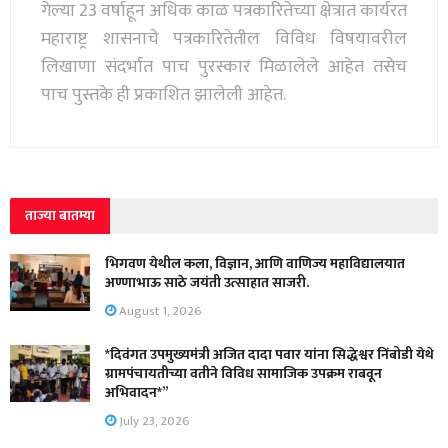
गेल्या 23 वर्षाहून अधिक काळ पत्रकारितेच्या क्षेत्रात कार्यरत
महाराष्ट्र शासनाचे पत्रकारितेतील विविध विषयावरील
लिखाणा संदर्भात पाच पुरस्कार मिळालेले आहेत तसेच
पाच पुस्तके ही प्रकाशित झालेली आहेत.
ताज्या बातम्या
भिगवण येथील कला, विज्ञान, आणि वाणिज्य महाविद्यालयात
अण्णाभाऊ साठे जयंती उत्साहात साजरी.
August 1, 2026
*दिवंगत उपमुख्यमंत्री अजित दादा पवार यांना सिद्धेश्वर निंबोडी येथे
ग्रामपंचायतीच्या वतीने विविध सामाजिक उपक्रम राबवून
अभिवादन*”
July 23, 2026