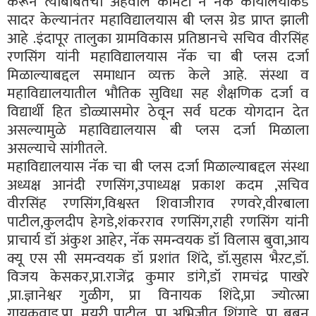
करून त्याबाबतचा अहवाल कमिटी ने नॅक कार्यालयाकडे
सादर केल्यानंतर महाविद्यालयास बी प्लस ग्रेड प्राप्त झाली
आहे .इंदापूर तालुका ग्रामविकास प्रतिष्ठानचे सचिव वीरसिंह
रणसिंग यांनी महाविद्यालयास नॅक चा बी प्लस दर्जा
मिळाल्याबद्दल समाधान व्यक्त केले आहे. संस्था व
महाविद्यालयातील भौतिक सुविधा सह शैक्षणिक दर्जा व
विद्यार्थी हित डोळ्यासमोर ठेवून सर्व घटक योगदान देत
असल्यामुळे महाविद्यालयास बी प्लस दर्जा मिळाला
असल्याचे सांगीतले.
महाविद्यालयास नॅक चा बी प्लस दर्जा मिळाल्याबद्दल संस्था
अध्यक्ष आनंदी रणसिंग,उपाध्यक्ष प्रकाश कदम ,सचिव
वीरसिंह रणसिंग,विश्वस्त शिवाजीराव रणवरे,वीरबाला
पाटील,कुलदीप हेगडे,शंकरराव रणसिंग,राही रणसिंग यांनी
प्राचार्य डॉ अंकुश आहेर, नॅक समन्वयक डॉ विलास बुवा,आय
क्यू एस सी समन्वयक डॉ प्रशांत शिंदे, डॉ.सुहास भैऱट,डॉ.
विजय केसकर,प्रा.राजेंद्र कुमार डांगे,डॉ रामचंद्र पाखरे
,प्रा.ज्ञानेश्वर गुळीग, प्रा विनायक शिंदे,प्रा ज्योत्स्ना
गायकवाड,प्रा. मयूरी पाटील, प्रा अभिजीत शिंगाडे ,प्रा बबन