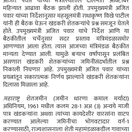
अजित पवार यांच्या मंत्रालयातील दालनात ऑक्टोबर
महिन्यात आढावा बैठक झाली होती. उपमुख्यमंत्री अजित
पवार यांच्या निर्देशानुसार महसूलमंत्री राधाकृष्ण विखे पाटील
यांनी ही बैठक घेऊन खंडकरी शेतकऱ्यांचे प्रश्न समजून घेतले
होते. उपमुख्यमंत्री अजित पवार यांचे निर्देश आणि या
बैठकीतील चर्चेनुसार सदर प्रस्ताव मंत्रिमंडळासमोर
आणण्यात आला होता. त्यास आजच्या मंत्रिमंडळ बैठकीत
मान्यता देण्यात आली. यामुळे बऱ्याच वर्षांपासून प्रलंबित
असणारा खंडकरी शेतकऱ्यांच्या जमिनींसंदर्भातील प्रश्न
निकाली निघणार आहे. उपमुख्यमंत्री अजित पवार यांच्या
प्रयत्नांतून सकारात्मक निर्णय झाल्याने खंडकरी शेतकऱ्यांना
दिलासा मिळाला आहे.
.महाराष्ट्र शेतजमीन (जमीन धारणा कमाल मर्यादा)
अधिनियम, 1961 मधील कलम 28-1 अअ (3) अन्वये माजी
पात्र खंडकऱ्यांना अथवा त्यांच्या कायदेशीर वारसांना वाटप
करण्यात आलेल्या जमिनीचा भोगवटादार वर्ग-1
करण्यासाठी, राज्यशासनाला शेती महामंडळाकडील गावाच्या