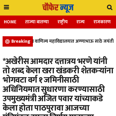
HOME
ताज्या बातम्या
राष्ट्रीय
राज्य
राजकारण
ा, विज्ञान, आणि वाणिज्य महाविद्यालयात अण्णाभाऊ साठे जयंती उत्
Breaking
*अखेरीस आमदार दत्तात्रय भरणे यांनी
तो शब्द केला खरा खंडकरी शेतकऱ्यांना
भोगवटा वर्ग १ जमिनीसाठी
अधिनियमात सुधारणा करण्यासाठी
उपमुख्यमंत्री अजित पवार यांच्याकडे
केला होता पाठपुरावा आजच्या