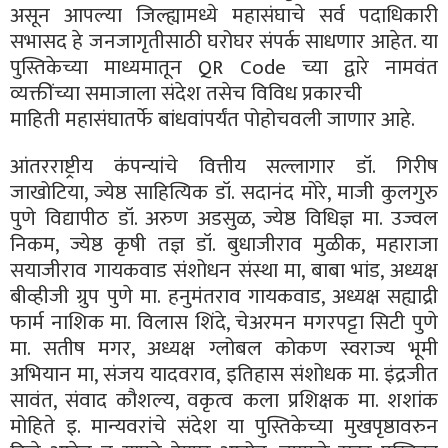
असून आपल्या जिल्ह्यामध्ये महासंघाचे सर्व पदाधिकारी
सभासद हे जनजागृतीसाठी घरोघर संपर्क साधणार आहेत. या
पुस्तिकेच्या माध्यमातून QR Code च्या द्वारे नामवंत
व्यक्तींच्या समाजाला संदेश तसेच विविध प्रकारची
माहिती महासंघातर्फे बांधवांपर्यंत पोहोचवली जाणार आहे.
आंतरराष्ट्रीय कंपन्यांचे वित्तीय सल्लागार डॉ. गिरीष
जाखोटिया, ज्येष्ठ साहित्यिक डॉ. सदानंद मोरे, माजी कुलगुरु
पुणे विद्यापीठ डॉ. अरुण अडसुळ, ज्येष्ठ विधिज्ञ मा. उज्वल
निकम, ज्येष्ठ कृषी तज्ञ डॉ. बुधाजीराव मुळीक, महाराजा
सयाजीराव गायकवाड संशोधन संस्था मा, बाबा भांड, अध्यक्ष
बीव्हीजी ग्रुप पुणे मा. हनुमंतराव गायकवाड, अध्यक्ष सह्याद्री
फार्म नाशिक मा. विलास शिंदे, चेअरमन मगरपट्टा सिटी पुणे
मा. सतीष मगर, अध्यक्ष ग्लोबल कोकण स्वराज्य भूमी
अभियान मा, संजय यादवराव, इतिहास संशोधक मा. इंद्रजीत
सावंत, संवाद कौशल्य, वकृत्व कला प्रशिक्षक मा. शशांक
मोहिते इ. मान्यवरांचे संदेश या पुस्तिकेच्या मुखपृष्ठावरुन