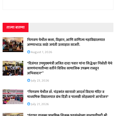
ताज्या बातम्या
भिगवण येथील कला, विज्ञान, आणि वाणिज्य महाविद्यालयात
अण्णाभाऊ साठे जयंती उत्साहात साजरी.
August 1, 2026
*दिवंगत उपमुख्यमंत्री अजित दादा पवार यांना सिद्धेश्वर निंबोडी येथे
ग्रामपंचायतीच्या वतीने विविध सामाजिक उपक्रम राबवून
अभिवादन*”
July 23, 2026
*भिगवण येथील डॉ. चंद्रकांत खानावरे आदर्श विदया मंदिर व
माध्यमिक विद्यालयात ग्रंथ दिंडी व पालखी सोहळ्याचे आयोजन*
July 21, 2026
*इंदापूर तालुका प्राथमिक शिक्षक पतसंस्थेच्या सभापतीपदी श्री.