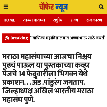
HOME
ताज्या बातम्या
राष्ट्रीय
राज्य
राजकारण
ा, विज्ञान, आणि वाणिज्य महाविद्यालयात अण्णाभाऊ साठे जयंती उत्
Breaking
मराठा महासंघाच्या आजचा निश्चय
पुढचं पाऊल या पुस्तकाच्या कव्हर
पेजचे 14 फेब्रुवारीला भिगवन येथे
प्रकाशन… ॲड .पांडुरंग जगताप.
जिल्हाध्यक्ष अखिल भारतीय मराठा
महासंघ पुणे.