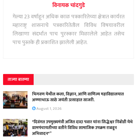
विनायक चांदगुडे
गेल्या 23 वर्षाहून अधिक काळ पत्रकारितेच्या क्षेत्रात कार्यरत
महाराष्ट्र शासनाचे पत्रकारितेतील विविध विषयावरील
लिखाणा संदर्भात पाच पुरस्कार मिळालेले आहेत तसेच
पाच पुस्तके ही प्रकाशित झालेली आहेत.
ताज्या बातम्या
भिगवण येथील कला, विज्ञान, आणि वाणिज्य महाविद्यालयात
अण्णाभाऊ साठे जयंती उत्साहात साजरी.
August 1, 2026
*दिवंगत उपमुख्यमंत्री अजित दादा पवार यांना सिद्धेश्वर निंबोडी येथे
ग्रामपंचायतीच्या वतीने विविध सामाजिक उपक्रम राबवून
अभिवादन*”