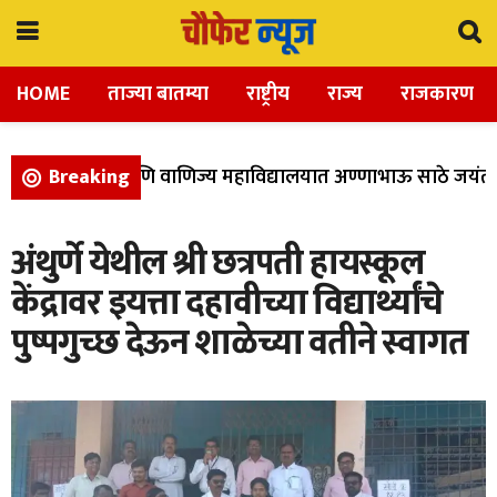
HOME
ताज्या बातम्या
राष्ट्रीय
राज्य
राजकारण
ला, विज्ञान, आणि वाणिज्य महाविद्यालयात अण्णाभाऊ साठे जयंती उ
Breaking
अंथुर्णे येथील श्री छत्रपती हायस्कूल
केंद्रावर इयत्ता दहावीच्या विद्यार्थ्यांचे
पुष्पगुच्छ देऊन शाळेच्या वतीने स्वागत