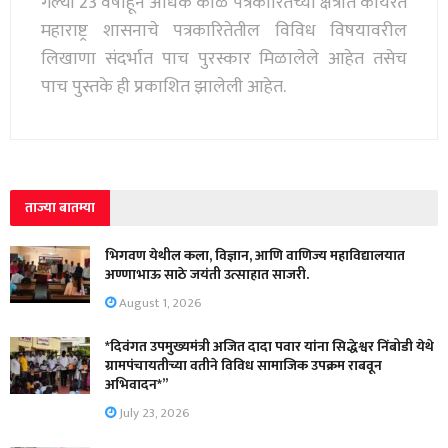
गेल्या 23 वर्षाहून अधिक काळ पत्रकारितेच्या क्षेत्रात कार्यरत
महाराष्ट्र शासनाचे पत्रकारितेतील विविध विषयावरील
लिखाणा संदर्भात पाच पुरस्कार मिळालेले आहेत तसेच
पाच पुस्तके ही प्रकाशित झालेली आहेत.
ताज्या बातम्या
भिगवण येथील कला, विज्ञान, आणि वाणिज्य महाविद्यालयात
अण्णाभाऊ साठे जयंती उत्साहात साजरी.
August 1, 2026
*दिवंगत उपमुख्यमंत्री अजित दादा पवार यांना सिद्धेश्वर निंबोडी येथे
ग्रामपंचायतीच्या वतीने विविध सामाजिक उपक्रम राबवून
अभिवादन*”
July 23, 2026