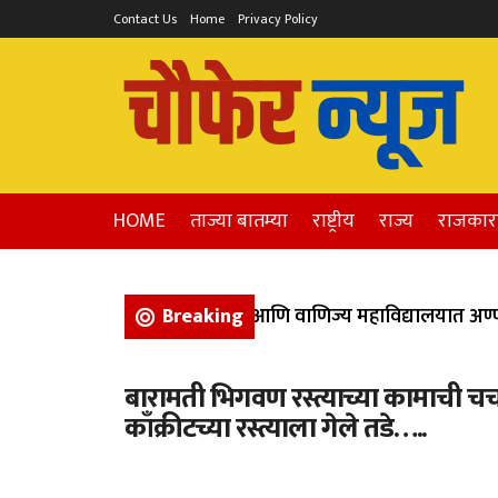
Contact Us
Home
Privacy Policy
HOME
ताज्या बातम्या
राष्ट्रीय
राज्य
राजका
भिगवण येथील कला, विज्ञान, आणि वाणिज्य महाविद्यालयात अण्णाभ
Breaking
बारामती भिगवण रस्त्याच्या कामाची चर
काँक्रीटच्या रस्त्याला गेले तडे…..