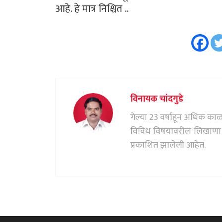
आहे. हे मात्र निश्चित ..
विनायक चांदगुडे
गेल्या 23 वर्षाहून अधिक काळ पत
विविध विषयावरील लिखाणा सं
प्रकाशित झालेली आहेत.