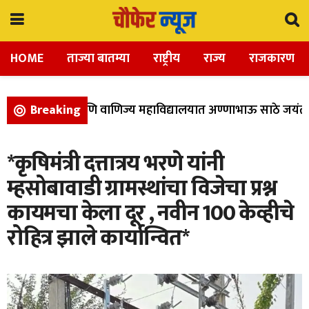
HOME
ताज्या बातम्या
राष्ट्रीय
राज्य
राजकारण
ला, विज्ञान, आणि वाणिज्य महाविद्यालयात अण्णाभाऊ साठे जयंती उ
Breaking
*कृषिमंत्री दत्तात्रय भरणे यांनी
म्हसोबावाडी ग्रामस्थांचा विजेचा प्रश्न
कायमचा केला दूर , नवीन 100 केव्हीचे
रोहित्र झाले कार्यान्वित*