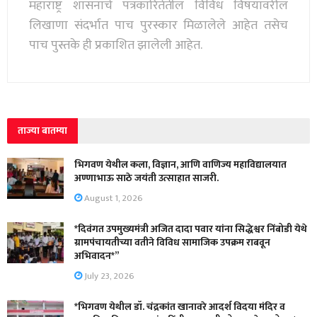
महाराष्ट्र शासनाचे पत्रकारितेतील विविध विषयावरील
लिखाणा संदर्भात पाच पुरस्कार मिळालेले आहेत तसेच
पाच पुस्तके ही प्रकाशित झालेली आहेत.
ताज्या बातम्या
भिगवण येथील कला, विज्ञान, आणि वाणिज्य महाविद्यालयात
अण्णाभाऊ साठे जयंती उत्साहात साजरी.
August 1, 2026
*दिवंगत उपमुख्यमंत्री अजित दादा पवार यांना सिद्धेश्वर निंबोडी येथे
ग्रामपंचायतीच्या वतीने विविध सामाजिक उपक्रम राबवून
अभिवादन*”
July 23, 2026
*भिगवण येथील डॉ. चंद्रकांत खानावरे आदर्श विदया मंदिर व