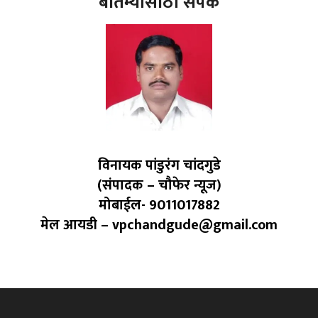
बातम्यांसाठी संपर्क
विनायक पांडुरंग चांदगुडे
(संपादक – चौफेर न्यूज)
मोबाईल- 9011017882
मेल आयडी – vpchandgude@gmail.com