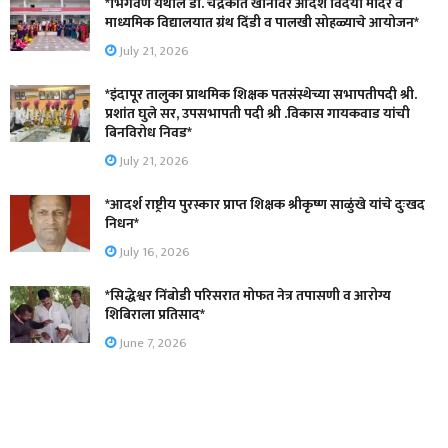
*भिगवण येथील डॉ. चंद्रकांत खानावरे आदर्श विदया मंदिर व
माध्यमिक विद्यालयात ग्रंथ दिंडी व पालखी सोहळ्याचे आयोजन*
July 21, 2026
*इंदापूर तालुका प्राथमिक शिक्षक पतसंस्थेच्या सभापतीपदी श्री.
प्रशांत घुले सर, उपसभापती पदी श्री .विकास गायकवाड यांची
बिनविरोध निवड*
July 21, 2026
*आदर्श राष्ट्रीय पुरस्कार प्राप्त शिक्षक श्रीकृष्ण साळुंखे यांचे दुःखद
निधन*
July 16, 2026
*सिद्धेश्वर निंबोडी परिसरात मोफत नेत्र तपासणी व आरोग्य
शिबिराला प्रतिसाद*
June 7, 2026