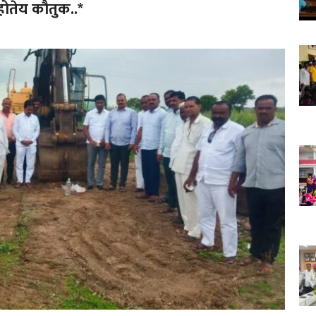
र होतेय कौतुक..*