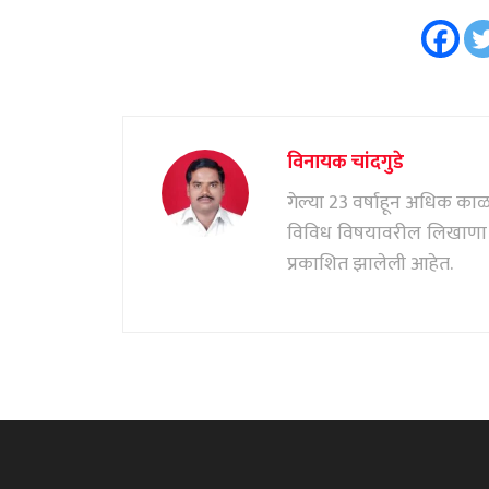
विनायक चांदगुडे
गेल्या 23 वर्षाहून अधिक काळ पत
विविध विषयावरील लिखाणा सं
प्रकाशित झालेली आहेत.