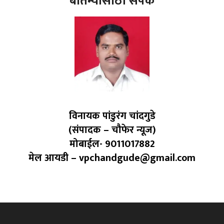
बातम्यांसाठी संपर्क
विनायक पांडुरंग चांदगुडे
(संपादक – चौफेर न्यूज)
मोबाईल- 9011017882
मेल आयडी – vpchandgude@gmail.com