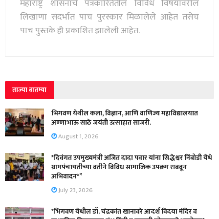
महाराष्ट्र शासनाचे पत्रकारितेतील विविध विषयावरील
लिखाणा संदर्भात पाच पुरस्कार मिळालेले आहेत तसेच
पाच पुस्तके ही प्रकाशित झालेली आहेत.
ताज्या बातम्या
भिगवण येथील कला, विज्ञान, आणि वाणिज्य महाविद्यालयात
अण्णाभाऊ साठे जयंती उत्साहात साजरी.
August 1, 2026
*दिवंगत उपमुख्यमंत्री अजित दादा पवार यांना सिद्धेश्वर निंबोडी येथे
ग्रामपंचायतीच्या वतीने विविध सामाजिक उपक्रम राबवून
अभिवादन*”
July 23, 2026
*भिगवण येथील डॉ. चंद्रकांत खानावरे आदर्श विदया मंदिर व