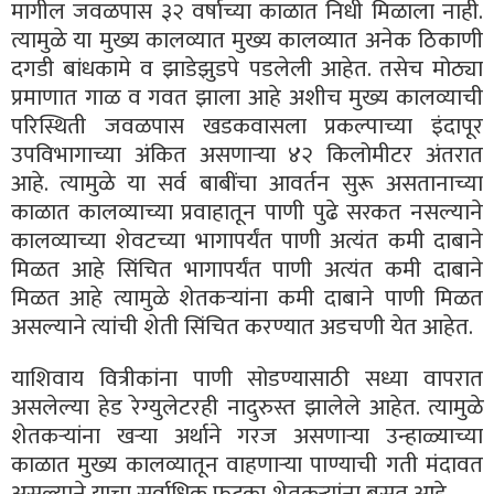
मागील जवळपास ३२ वर्षाच्या काळात निधी मिळाला नाही.
त्यामुळे या मुख्य कालव्यात मुख्य कालव्यात अनेक ठिकाणी
दगडी बांधकामे व झाडेझुडपे पडलेली आहेत. तसेच मोठ्या
प्रमाणात गाळ व गवत झाला आहे अशीच मुख्य कालव्याची
परिस्थिती जवळपास खडकवासला प्रकल्पाच्या इंदापूर
उपविभागाच्या अंकित असणाऱ्या ४२ किलोमीटर अंतरात
आहे. त्यामुळे या सर्व बाबींचा आवर्तन सुरू असतानाच्या
काळात कालव्याच्या प्रवाहातून पाणी पुढे सरकत नसल्याने
कालव्याच्या शेवटच्या भागापर्यंत पाणी अत्यंत कमी दाबाने
मिळत आहे सिंचित भागापर्यंत पाणी अत्यंत कमी दाबाने
मिळत आहे त्यामुळे शेतकऱ्यांना कमी दाबाने पाणी मिळत
असल्याने त्यांची शेती सिंचित करण्यात अडचणी येत आहेत.
याशिवाय वित्रीकांना पाणी सोडण्यासाठी सध्या वापरात
असलेल्या हेड रेग्युलेटरही नादुरुस्त झालेले आहेत. त्यामुळे
शेतकऱ्यांना खऱ्या अर्थाने गरज असणाऱ्या उन्हाळ्याच्या
काळात मुख्य कालव्यातून वाहणाऱ्या पाण्याची गती मंदावत
असल्याने याचा सर्वाधिक फटका शेतकऱ्यांना बसत आहे.