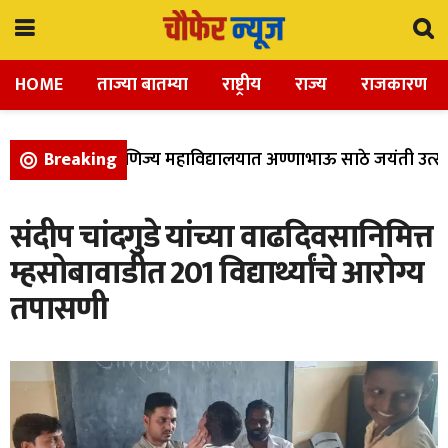
HOME
ताज्या बातम्या
राष्ट्रीय
राज्य
राजकारण
विज्ञान, आणि वाणिज्य महाविद्यालयात अण्णाभाऊ साठे जयंती उत्सा
Breaking
संदीप चांदगुडे यांच्या वाढदिवसानिमित्त
म्हसोबावाडीत 201 विद्यार्थ्यांचे आरोग्य
तपासणी