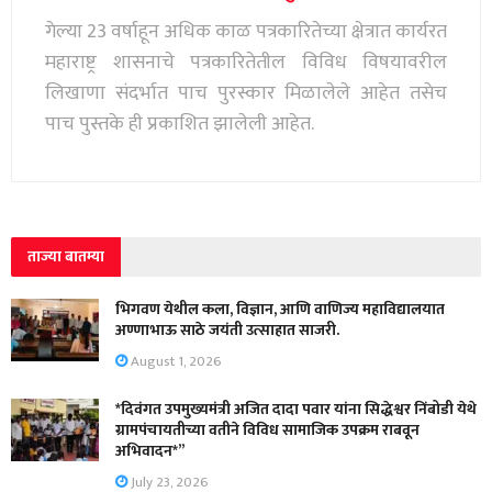
गेल्या 23 वर्षाहून अधिक काळ पत्रकारितेच्या क्षेत्रात कार्यरत
महाराष्ट्र शासनाचे पत्रकारितेतील विविध विषयावरील
लिखाणा संदर्भात पाच पुरस्कार मिळालेले आहेत तसेच
पाच पुस्तके ही प्रकाशित झालेली आहेत.
ताज्या बातम्या
भिगवण येथील कला, विज्ञान, आणि वाणिज्य महाविद्यालयात
अण्णाभाऊ साठे जयंती उत्साहात साजरी.
August 1, 2026
*दिवंगत उपमुख्यमंत्री अजित दादा पवार यांना सिद्धेश्वर निंबोडी येथे
ग्रामपंचायतीच्या वतीने विविध सामाजिक उपक्रम राबवून
अभिवादन*”
July 23, 2026