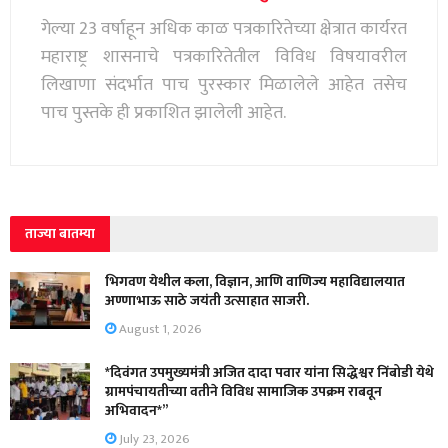
गेल्या 23 वर्षाहून अधिक काळ पत्रकारितेच्या क्षेत्रात कार्यरत
महाराष्ट्र शासनाचे पत्रकारितेतील विविध विषयावरील
लिखाणा संदर्भात पाच पुरस्कार मिळालेले आहेत तसेच
पाच पुस्तके ही प्रकाशित झालेली आहेत.
ताज्या बातम्या
भिगवण येथील कला, विज्ञान, आणि वाणिज्य महाविद्यालयात
अण्णाभाऊ साठे जयंती उत्साहात साजरी.
August 1, 2026
*दिवंगत उपमुख्यमंत्री अजित दादा पवार यांना सिद्धेश्वर निंबोडी येथे
ग्रामपंचायतीच्या वतीने विविध सामाजिक उपक्रम राबवून
अभिवादन*”
July 23, 2026