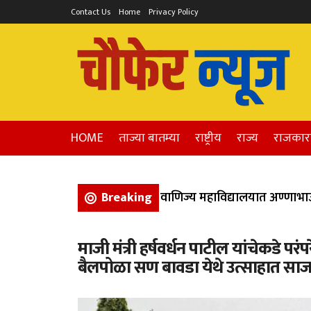
Contact Us
Home
Privacy Policy
HOME
ताज्या बातम्या
राष्ट्रीय
राज्य
राजका
गवण येथील कला, विज्ञान, आणि वाणिज्य महाविद्यालयात अण्णाभाऊ स
Breaking
माजी मंत्री हर्षवर्धन पाटील यांचेकडे 
बैलपोळा सण बावडा येथे उत्साहात साज