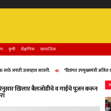
रण
कृषी
शैक्षणिक
सामाजिक
ाठे जयंती उत्साहात साजरी.
*दिवंगत उपमुख्यमंत्री अजित दादा
त
परंपरेनुसार खिलार बैलजोडीचे व गाईचे पूजन करून
रा