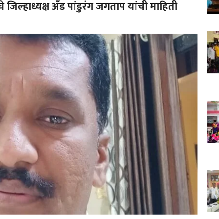
जिल्हाध्यक्ष अँड पांडुरंग जगताप यांची माहिती