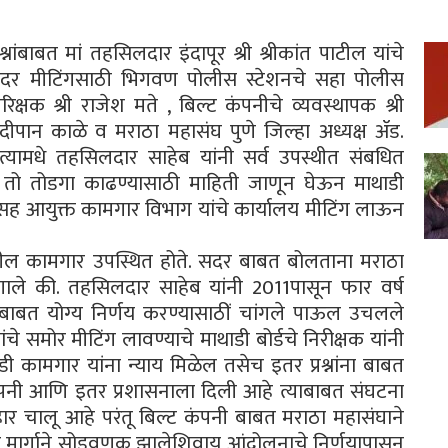
्नांबाबत मां तहसिलदार इंदापूर श्री श्रीकांत पाटील यांचे
सदर मीटिंगसाठी भिगवण पोलीस स्टेशनचे सहा पोलीस
रिक्षक श्री राजेश मते , बिल्ट कंपनीचे व्यवस्थापक श्री
ंदीपान काळे व मराठा महासंघ पुणे जिल्हा अध्यक्ष ॲड.
 त्यामधे तहसिलदार साहेब यांनी सर्व उपस्थीत संबधित
ग्य तो तोडगा काढण्यासाठी माहिती जाणून घेऊन माथाडी
ाठी सह आयुक्त कामगार विभाग यांचे कार्यालय मीटिंग लाऊन
दीतील कामगार उपस्थित होते. सदर बाबत बोलताना मराठा
्हणाले की. तहसिलदार साहेब यांनी 2011पासून फार वर्ष
ाराबाबत योग्य निर्णय करण्यासाठीं चांगले पाऊल उचलले
ंचे समोर मीटिंग लावण्याचे माथाडी बोर्डचे निरीक्षक यांनी
थाडी कामगार यांना न्याय मिळेल तसेच इतर प्रश्नांना बाबत
कंपनी आणि इतर प्रशासनाला दिली आहे त्याबाबत संघटना
हार चालू आहे परंतू बिल्ट कंपनी बाबत मराठा महासंघाने
शीर मार्गाने सोडवणूक झालेशिवाय आंदोलनाचे निर्णयापासून