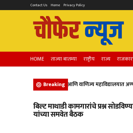
Contact Us
Home
Privacy Policy
HOME
ताज्या बातम्या
राष्ट्रीय
राज्य
राजका
भिगवण येथील कला, विज्ञान, आणि वाणिज्य महाविद्यालयात अण्णाभ
Breaking
बिल्ट माथाडी कामगारांचे प्रश्न सोडवि
यांच्या समवेत बैठक