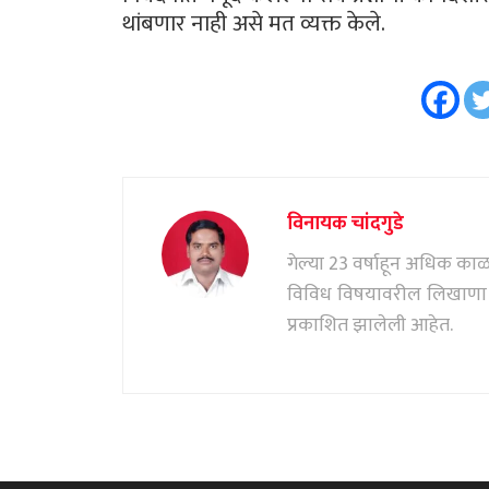
थांबणार नाही असे मत व्यक्त केले.
विनायक चांदगुडे
गेल्या 23 वर्षाहून अधिक काळ पत
विविध विषयावरील लिखाणा सं
प्रकाशित झालेली आहेत.