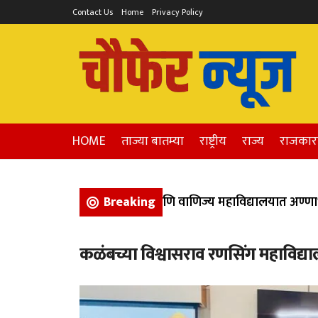
Contact Us
Home
Privacy Policy
HOME
ताज्या बातम्या
राष्ट्रीय
राज्य
राजका
िगवण येथील कला, विज्ञान, आणि वाणिज्य महाविद्यालयात अण्णाभाऊ 
Breaking
कळंबच्या विश्वासराव रणसिंग महाविद्