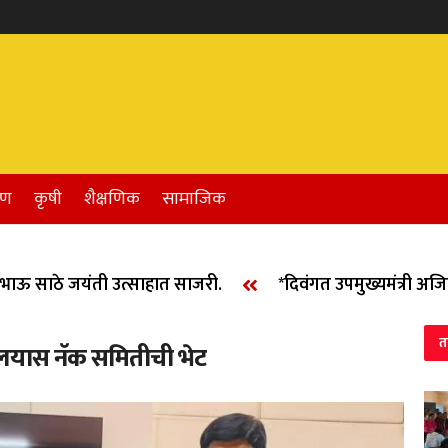
रण
कृषी
शैक्षणिक
सामाजिक
साठे जयंती उत्साहात साजरी.
*दिवंगत उपमुख्यमंत्री अजित दा
त
यालयास नॅक समितीची भेट