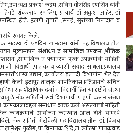
णसिंग,उपाध्यक्ष प्रकाश कदम ,सचिव वीरसिंह रणसिंग यांनी
प हेगडे शंकरराव रणसिंग, प्राचार्य डॉ अंकुश आहेर, डॉ
 उपस्थित होते. हलगी तुतारी ,सनई, सुरांच्या निनादात व
यवरांचे स्वागत केले.
क सदस्य डॉ एडविन ज्ञानदास यांनी महाविद्यालयातील
अध्ययन मूल्यमापन, संशोधन व सामाजिक उपक्रम ,भौतिक
ालय प्रशासन ,सामाजिक व पर्यावरण पूरक उपक्रमांची माहिती
,माजी विद्यार्थी ,पालक यांच्याशी संवाद साधला.ग्रंथालय
पतीशास्त्र उद्यान, कार्यालय इत्यादी विभागांना भेट देत
हाणी केली. इंदापूर तालुका ग्रामविकास प्रतिष्ठानचे सचिव
धा सह शैक्षणिक दर्जा व विद्यार्थी हित या दृष्टीने संस्था
ामुळे नॅक समितीने सर्व विभागाची पाहणी करून संस्था
घेत कामकाजाबद्दल समाधान व्यक्त केले असल्याची माहिती
कृतिक कार्यक्रमाचे आयोजन करण्यात आले होते. यामध्ये
 घडविले. नॅक समिती भेटीवेळी महाविद्यालयातील डॉ. विजय
्रा.ज्ञानेश्वर गुळीग, प्रा विनायक शिंदे,प्रा ज्योत्स्ना गायकवाड