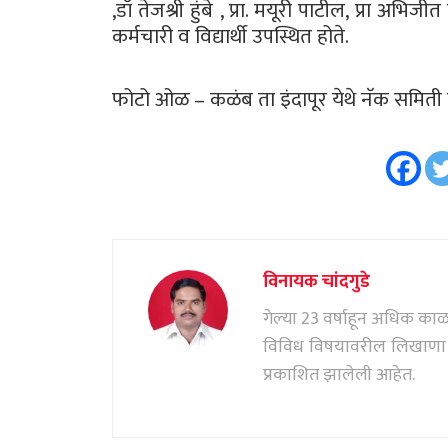
,डॉ तेजश्री हुंबे , प्रा. मयूरी पाटील, प्रा अभिजीत
कर्मचारी व विद्यार्थी उपस्थित होते.
फोटो ओळ – कळंब ता इंदापूर येथे नॅक समिती यां
विनायक चांदगुडे
गेल्या 23 वर्षाहून अधिक काळ पत
विविध विषयावरील लिखाणा सं
प्रकाशित झालेली आहेत.