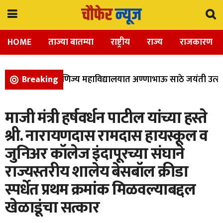
HOME
ताज्या बातम्या
राष्ट्रीय
राज्य
राजकारण
िज्ञान, आणि वाणिज्य महाविद्यालयात अण्णाभाऊ साठे जयंती उत्साह
Breaking
माजी मंत्री हर्षवर्धन पाटील यांच्या हस्ते
श्री. नारायणदास रामदास हायस्कूल व
जुनिअर कॉलेज इंदापूरच्या संघाने
राज्यस्तरीय शालेय बेसबॉल क्रीडा
स्पर्धेत प्रथम क्रमांक मिळवल्याबद्दल
खेळाडूंचा सत्कार