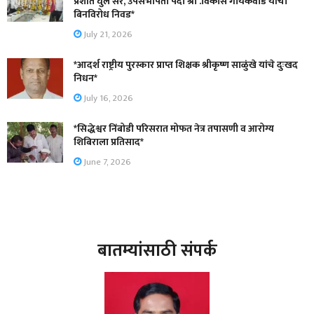
प्रशांत घुले सर, उपसभापती पदी श्री .विकास गायकवाड यांची
बिनविरोध निवड*
July 21, 2026
*आदर्श राष्ट्रीय पुरस्कार प्राप्त शिक्षक श्रीकृष्ण साळुंखे यांचे दुःखद
निधन*
July 16, 2026
*सिद्धेश्वर निंबोडी परिसरात मोफत नेत्र तपासणी व आरोग्य
शिबिराला प्रतिसाद*
June 7, 2026
बातम्यांसाठी संपर्क