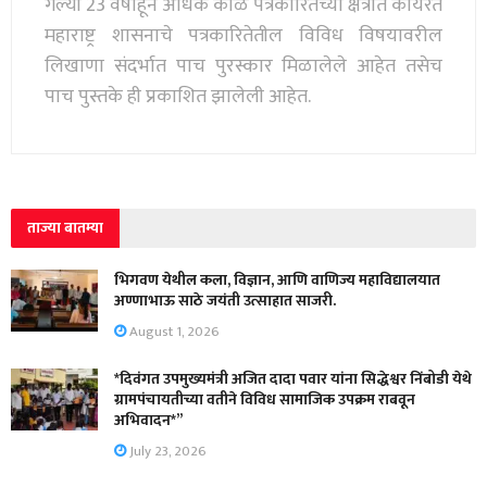
गेल्या 23 वर्षाहून अधिक काळ पत्रकारितेच्या क्षेत्रात कार्यरत
महाराष्ट्र शासनाचे पत्रकारितेतील विविध विषयावरील
लिखाणा संदर्भात पाच पुरस्कार मिळालेले आहेत तसेच
पाच पुस्तके ही प्रकाशित झालेली आहेत.
ताज्या बातम्या
भिगवण येथील कला, विज्ञान, आणि वाणिज्य महाविद्यालयात
अण्णाभाऊ साठे जयंती उत्साहात साजरी.
August 1, 2026
*दिवंगत उपमुख्यमंत्री अजित दादा पवार यांना सिद्धेश्वर निंबोडी येथे
ग्रामपंचायतीच्या वतीने विविध सामाजिक उपक्रम राबवून
अभिवादन*”
July 23, 2026