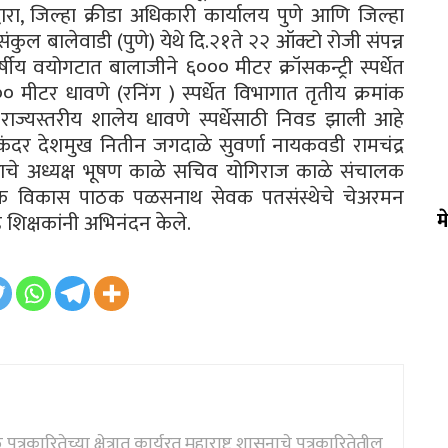
्वारा, जिल्हा क्रीडा अधिकारी कार्यालय पुणे आणि जिल्हा
डा संकुल बालेवाडी (पुणे) येथे दि.२१ते २२ ऑक्टो रोजी संपन्न
्षीय वयोगटात बालाजीने ६००० मीटर क्रॉसकन्ट्री स्पर्धेत
मीटर धावणे (रनिंग ) स्पर्धेत विभागात तृतीय क्रमांक
ेय राज्यस्तरीय शालेय धावणे स्पर्धेसाठी निवड झाली आहे
सिकंदर देशमुख नितीन जगदाळे सुवर्णा नायकवडी रामचंद्र
ळाचे अध्यक्ष भूषण काळे सचिव योगिराज काळे संचालक
्यवेक्षक विकास पाठक पळसनाथ सेवक पतसंस्थेचे चेअरमन
म
िक्षकांनी अभिनंदन केले.
्रकारितेच्या क्षेत्रात कार्यरत महाराष्ट्र शासनाचे पत्रकारितेतील