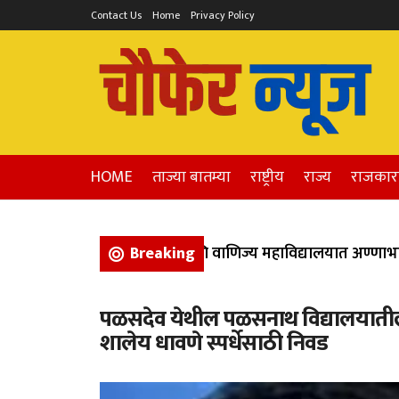
Contact Us
Home
Privacy Policy
HOME
ताज्या बातम्या
राष्ट्रीय
राज्य
राजका
वण येथील कला, विज्ञान, आणि वाणिज्य महाविद्यालयात अण्णाभाऊ सा
Breaking
पळसदेव येथील पळसनाथ विद्यालयातील
शालेय धावणे स्पर्धेसाठी निवड