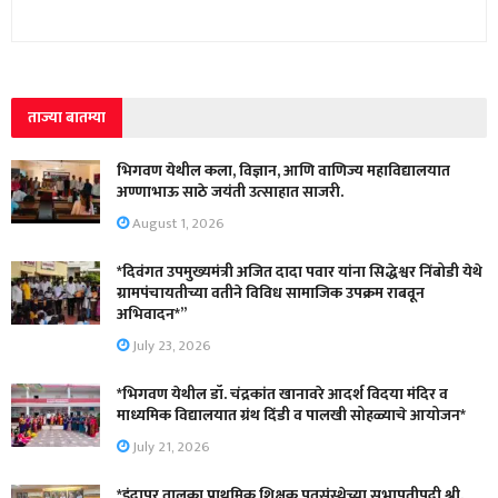
ताज्या बातम्या
भिगवण येथील कला, विज्ञान, आणि वाणिज्य महाविद्यालयात
अण्णाभाऊ साठे जयंती उत्साहात साजरी.
August 1, 2026
*दिवंगत उपमुख्यमंत्री अजित दादा पवार यांना सिद्धेश्वर निंबोडी येथे
ग्रामपंचायतीच्या वतीने विविध सामाजिक उपक्रम राबवून
अभिवादन*”
July 23, 2026
*भिगवण येथील डॉ. चंद्रकांत खानावरे आदर्श विदया मंदिर व
माध्यमिक विद्यालयात ग्रंथ दिंडी व पालखी सोहळ्याचे आयोजन*
July 21, 2026
*इंदापूर तालुका प्राथमिक शिक्षक पतसंस्थेच्या सभापतीपदी श्री.