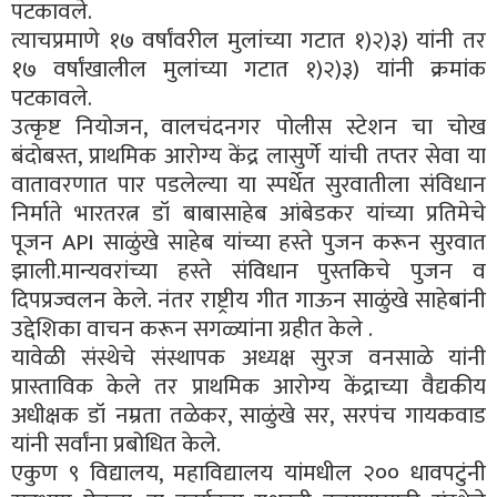
पटकावले.
त्याचप्रमाणे १७ वर्षांवरील मुलांच्या गटात १)२)३) यांनी तर
१७ वर्षांखालील मुलांच्या गटात १)२)३) यांनी क्रमांक
पटकावले.
उत्कृष्ट नियोजन, वालचंदनगर पोलीस स्टेशन चा चोख
बंदोबस्त, प्राथमिक आरोग्य केंद्र लासुर्णे यांची तप्तर सेवा या
वातावरणात पार पडलेल्या या स्पर्धेत सुरवातीला संविधान
निर्माते भारतरत्न डॉ बाबासाहेब आंबेडकर यांच्या प्रतिमेचे
पूजन API साळुंखे साहेब यांच्या हस्ते पुजन करून सुरवात
झाली.मान्यवरांच्या हस्ते संविधान पुस्तकिचे पुजन व
दिपप्रज्वलन केले. नंतर राष्ट्रीय गीत गाऊन साळुंखे साहेबांनी
उद्देशिका वाचन करून सगळ्यांना ग्रहीत केले .
यावेळी संस्थेचे संस्थापक अध्यक्ष सुरज वनसाळे यांनी
प्रास्ताविक केले तर प्राथमिक आरोग्य केंद्राच्या वैद्यकीय
अधीक्षक डॉ नम्रता तळेकर, साळुंखे सर, सरपंच गायकवाड
यांनी सर्वांना प्रबोधित केले.
एकुण ९ विद्यालय, महाविद्यालय यांमधील २०० धावपटुंनी