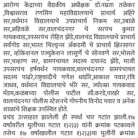
आरोग्य केंद्राच्या वैद्यकीय अधीक्षक डॉ.नम्रता तळेकर
,विश्वासराव रणसिंग महाविद्यालयाचे प्राचार्य अहिरे
सर,वर्धमान विद्यालयाचे उपप्राचार्य निकम सर,उबाळे
सर,अहिवळे सर,वालचंदनगर चे सरपंच कुमार
गायकवाड,उपसरपंच रोहित झेंडे,वालचंद विद्यालयाचे प्राचार्य
सर्वंगोड सर,भारत चिल्ड्रन्स ॲकडमी चे प्राचार्य क्षिरसागर
सर, व्होकेशनल एज्युकेशन लासुर्णे चे सोनवणे सर,भोसले
सर,चव्हाण सर, ग्रामपंचायत सदस्य दयानंद झेंडे, माजी
उपसरपंच हर्षवर्धन गायकवाड,वालचंदनगर ग्रामपंचायत
सदस्य पांढरे,राष्ट्रवादीचे गणेश धांडोरे,आकाश पवार,रवि
जाधव, वर्धमान विद्यालयाचे भोरे सर, ज्योत्स्ना गायकवाड
मॅडम,कळंबच्या पोलीस पाटील सौ.करडे,पाखरे सर,
वालचंदनगर पोलीस स्टेशनचे गोपनीय विनोद पवार व अनेक
शाळांचे शिक्षक उपस्थित होते.
प्रचंड उत्साहात झालेली ही स्पर्धा चार गटांत झाली.१७
वर्षांवरील मुलींच्या गटात १)२)३) यांनी क्रमांक पटकावले
तसेच १७ वर्षांखालील गटात १)२)३)या मुलींनी क्रमांक