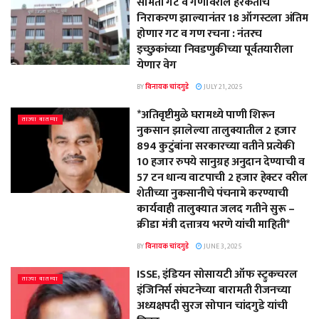
समिती गट व गणावरील हरकतींचे
निराकरण झाल्यानंतर 18 ऑगस्टला अंतिम
होणार गट व गण रचना : नंतरच
इच्छुकांच्या निवडणुकीच्या पूर्वतयारीला
येणार वेग
BY
विनायक चांदगुडे
JULY 21, 2025
*अतिवृष्टीमुळे घरामध्ये पाणी शिरून
ताज्या बातम्या
नुकसान झालेल्या तालुक्यातील 2 हजार
894 कुटुंबांना सरकारच्या वतीने प्रत्येकी
10 हजार रुपये सानुग्रह अनुदान देण्याची व
57 टन धान्य वाटपाची 2 हजार हेक्टर वरील
शेतीच्या नुकसानीचे पंचनामे करण्याची
कार्यवाही तालुक्यात जलद गतीने सुरू –
क्रीडा मंत्री दत्तात्रय भरणे यांची माहिती*
BY
विनायक चांदगुडे
JUNE 3, 2025
ISSE, इंडियन सोसायटी ऑफ स्ट्रुकचरल
ताज्या बातम्या
इंजिनिर्स संघटनेच्या बारामती रीजनच्या
अध्यक्षपदी सुरज सोपान चांदगुडे यांची