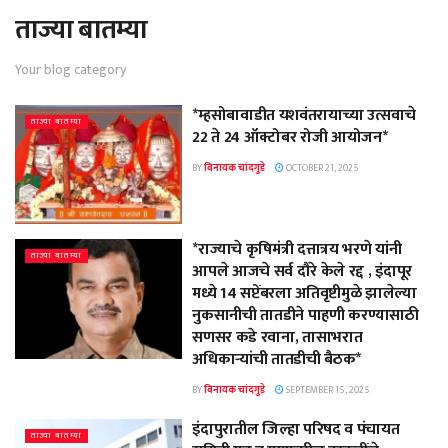
ताज्या बातम्या
Your blog category
*म्हसोबावाडीत यशवंतरायाच्या उत्सवाचे
ताज्या बातम्या
22 ते 24 ऑक्टोबर रोजी आयोजन*
BY
विनायक चांदगुडे
OCTOBER 21, 2025
*राज्याचे कृषिमंत्री दत्तात्रय भरणे यांनी
ताज्या बातम्या
आपले आजचे सर्व दौरे केले रद्द , इंदापूर
मध्ये 14 सप्टेंबरला अतिवृष्टीमुळे झालेल्या
नुकसानीची तातडीने पाहणी करण्यासाठी
सणसर कडे रवाना, तासाभरात
अधिकाऱ्यांची तातडीची बैठक*
BY
विनायक चांदगुडे
SEPTEMBER 15, 2025
इंदापुरातील जिल्हा परिषद व पंचायत
ताज्या बातम्या