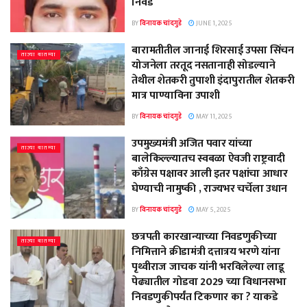
निवड
BY
विनायक चांदगुडे
JUNE 1, 2025
बारामतीतील जानाई शिरसाई उपसा सिंचन
ताज्या बातम्या
योजनेला तरतूद नसतानाही सोडल्याने
तेथील शेतकरी तुपाशी इंदापुरातील शेतकरी
मात्र पाण्याविना उपाशी
BY
विनायक चांदगुडे
MAY 11, 2025
उपमुख्यमंत्री अजित पवार यांच्या
ताज्या बातम्या
बालेकिल्ल्यातच स्वबळा ऐवजी राष्ट्रवादी
काँग्रेस पक्षावर आली इतर पक्षांचा आधार
घेण्याची नामुष्की , राज्यभर चर्चेला उधान
BY
विनायक चांदगुडे
MAY 5, 2025
छत्रपती कारखान्याच्या निवडणुकीच्या
ताज्या बातम्या
निमित्ताने क्रीडामंत्री दत्तात्रय भरणे यांना
पृथ्वीराज जाचक यांनी भरविलेल्या लाडू
पेढ्यातील गोडवा 2029 च्या विधानसभा
निवडणुकीपर्यंत टिकणार का ? याकडे