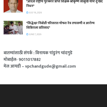
*आदर्श राष्ट्रीय पुरस्कार प्राप्त शिक्षक श्रीकृष्ण साळुंखे यांचे दुःखद
निधन*
JULY 16, 2026
*सिद्धेश्वर निंबोडी परिसरात मोफत नेत्र तपासणी व आरोग्य
शिबिराला प्रतिसाद*
JUNE 7, 2026
बातम्यांसाठी संपर्क : विनायक पांडुरंग चांदगुडे
मोबाईल- 9011017882
मेल आयडी – vpchandgude@gmail.com