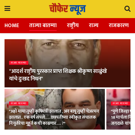
HOME
ताज्या बातम्या
राष्ट्रीय
राज्य
राजकारण
ताज्या बातम्या
*आदर्श राष्ट्रीय पुरस्कार प्राप्त शिक्षक श्रीकृष्ण साळुंखे
यांचे दुःखद निधन*
ताज्या बातम्या
ताज्या बातम्या
*अहो मामा तुम्ही कृषिमंत्री झालात , अन बापू तुम्ही चेअरमन
*पुणे जिल्हा पर
झालात.. एक वर्ष संपले…..छत्रपतीच्या स्वीकृत संचालक
18 मार्चला नि
नियुक्तीचा मुहूर्त कधी काढणार…. ?*
जगदाळे यांची न